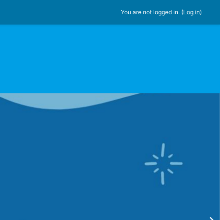
You are not logged in. (
Log in
)