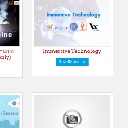
้านการ
Immersive Technology
 only)
ReadMore