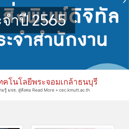
จำปี 2565
ทคโนโลยีพระจอมเกล้าธนบุรี
ู้ มจธ. สู่สังคม Read More » cec.kmutt.ac.th